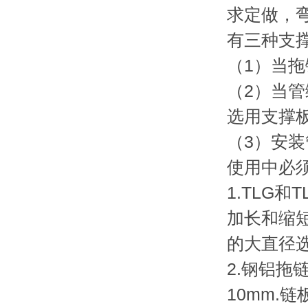
求定做，弯
有三种支
（1）当
（2）当
选用支撑
（3）安
使用中必
1.TLG
加长和缩
的大直径
2.钢铝拖
10mm.