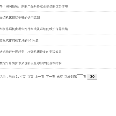
撸！钢制拖链厂家的产品具备这么强劲的优势作用
介绍机床钢铝拖链的选用原则
刮板排屑机由哪些部件组成及详细的维护保养措施
链板式排屑机常见的8个问题
钢铝拖链外观精美，增强机床设备的美观效果
数控车床防护罩来说明钣金零部件的基本结构
条记录，当前 1 / 4 页 首页 上一页
下一页
末页
跳转到第
页