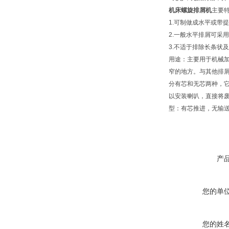
机床螺旋排屑机
主要
1.可制做成水平或带
2.一般水平排屑可采
3.不适于排除长条
用途：主要用于机械
窄的地方。与其他排
分有芯和无芯两种，
以安装喇叭，直接将
型：有芯推进，无输送
产
您的单
您的姓